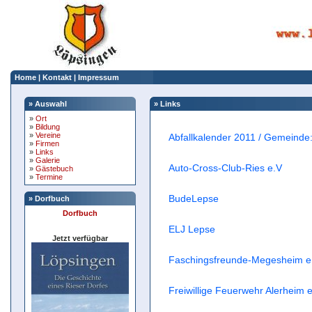
Home
|
Kontakt
|
Impressum
» Auswahl
» Links
»
Ort
»
Bildung
»
Vereine
Abfallkalender 2011 / Gemeinde: 
»
Firmen
»
Links
»
Galerie
Auto-Cross-Club-Ries e.V
»
Gästebuch
»
Termine
BudeLepse
» Dorfbuch
Dorfbuch
ELJ Lepse
Jetzt verfügbar
Faschingsfreunde-Megesheim e
Freiwillige Feuerwehr Alerheim e