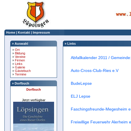
Home
|
Kontakt
|
Impressum
» Auswahl
» Links
»
Ort
»
Bildung
»
Vereine
Abfallkalender 2011 / Gemeinde: 
»
Firmen
»
Links
»
Galerie
Auto-Cross-Club-Ries e.V
»
Gästebuch
»
Termine
BudeLepse
» Dorfbuch
Dorfbuch
ELJ Lepse
Jetzt verfügbar
Faschingsfreunde-Megesheim e
Freiwillige Feuerwehr Alerheim e