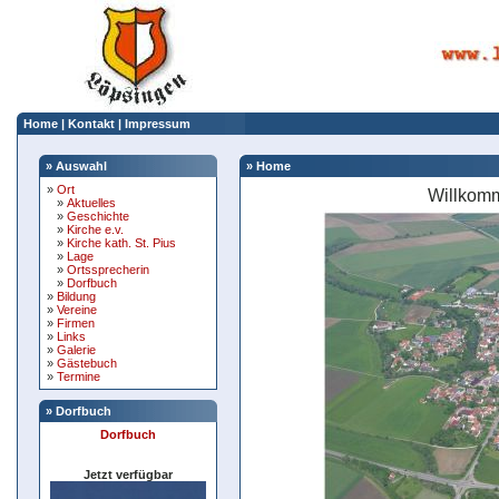
Home
|
Kontakt
|
Impressum
» Auswahl
» Home
»
Ort
Willkomm
»
Aktuelles
»
Geschichte
»
Kirche e.v.
»
Kirche kath. St. Pius
»
Lage
»
Ortssprecherin
»
Dorfbuch
»
Bildung
»
Vereine
»
Firmen
»
Links
»
Galerie
»
Gästebuch
»
Termine
» Dorfbuch
Dorfbuch
Jetzt verfügbar