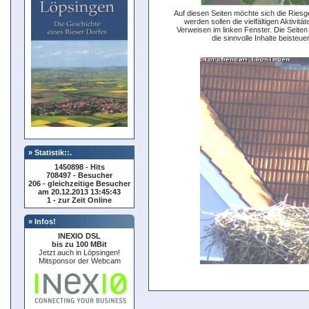
Auf diesen Seiten möchte sich die Riesg
werden sollen die vielfältigen Aktivitä
Verweisen im linken Fenster. Die Seiten
die sinnvolle Inhalte beiste
» Statistik::.
1450898 - Hits
708497 - Besucher
206 - gleichzeitige Besucher
am 20.12.2013 13:45:43
1 - zur Zeit Online
» Infos!
INEXIO DSL
bis zu 100 MBit
Jetzt auch in Löpsingen!
Mitsponsor der Webcam